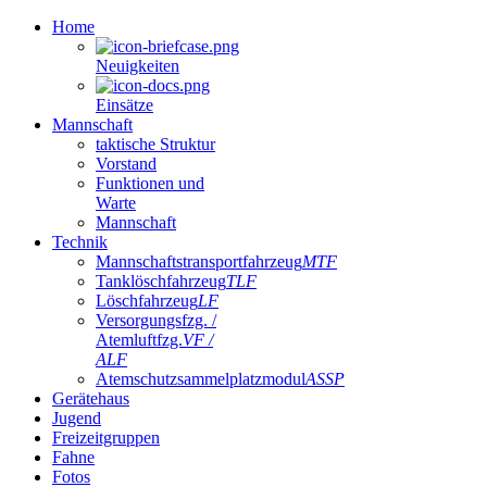
Home
Neuigkeiten
Einsätze
Mannschaft
taktische Struktur
Vorstand
Funktionen und
Warte
Mannschaft
Technik
Mannschaftstransportfahrzeug
MTF
Tanklöschfahrzeug
TLF
Löschfahrzeug
LF
Versorgungsfzg. /
Atemluftfzg.
VF /
ALF
Atemschutzsammelplatzmodul
ASSP
Gerätehaus
Jugend
Freizeitgruppen
Fahne
Fotos