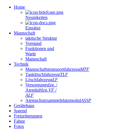
Home
Neuigkeiten
Einsätze
Mannschaft
taktische Struktur
Vorstand
Funktionen und
Warte
Mannschaft
Technik
Mannschaftstransportfahrzeug
MTF
Tanklöschfahrzeug
TLF
Löschfahrzeug
LF
Versorgungsfzg. /
Atemluftfzg.
VF /
ALF
Atemschutzsammelplatzmodul
ASSP
Gerätehaus
Jugend
Freizeitgruppen
Fahne
Fotos