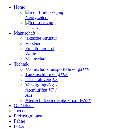
Home
Neuigkeiten
Einsätze
Mannschaft
taktische Struktur
Vorstand
Funktionen und
Warte
Mannschaft
Technik
Mannschaftstransportfahrzeug
MTF
Tanklöschfahrzeug
TLF
Löschfahrzeug
LF
Versorgungsfzg. /
Atemluftfzg.
VF /
ALF
Atemschutzsammelplatzmodul
ASSP
Gerätehaus
Jugend
Freizeitgruppen
Fahne
Fotos