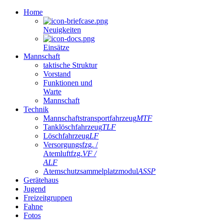
Home
Neuigkeiten
Einsätze
Mannschaft
taktische Struktur
Vorstand
Funktionen und
Warte
Mannschaft
Technik
Mannschaftstransportfahrzeug
MTF
Tanklöschfahrzeug
TLF
Löschfahrzeug
LF
Versorgungsfzg. /
Atemluftfzg.
VF /
ALF
Atemschutzsammelplatzmodul
ASSP
Gerätehaus
Jugend
Freizeitgruppen
Fahne
Fotos