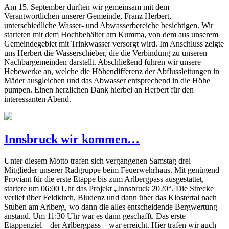
Am 15. September durften wir gemeinsam mit dem
Verantwortlichen unserer Gemeinde, Franz Herbert,
unterschiedliche Wasser- und Abwasserbereiche besichtigen. Wir
starteten mit dem Hochbehälter am Kumma, von dem aus unserem
Gemeindegebiet mit Trinkwasser versorgt wird. Im Anschluss zeigte
uns Herbert die Wasserschieber, die die Verbindung zu unseren
Nachbargemeinden darstellt. Abschließend fuhren wir unsere
Hebewerke an, welche die Höhendifferenz der Abflussleitungen in
Mäder ausgleichen und das Abwasser entsprechend in die Höhe
pumpen. Einen herzlichen Dank hierbei an Herbert für den
interessanten Abend.
Innsbruck wir kommen…
Unter diesem Motto trafen sich vergangenen Samstag drei
Mitglieder unserer Radgruppe beim Feuerwehrhaus. Mit genügend
Proviant für die erste Etappe bis zum Arlbergpass ausgestattet,
startete um 06:00 Uhr das Projekt „Innsbruck 2020“. Die Strecke
verlief über Feldkirch, Bludenz und dann über das Klostertal nach
Stuben am Arlberg, wo dann die alles entscheidende Bergwertung
anstand. Um 11:30 Uhr war es dann geschafft. Das erste
Etappenziel – der Arlbergpass – war erreicht. Hier trafen wir auch