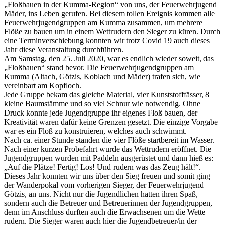
„Floßbauen in der Kumma-Region“ von uns, der Feuerwehrjugend
Mäder, ins Leben gerufen. Bei diesem tollen Ereignis kommen alle
Feuerwehrjugendgruppen am Kumma zusammen, um mehrere
Flöße zu bauen um in einem Wettrudern den Sieger zu küren. Durch
eine Terminverschiebung konnten wir trotz Covid 19 auch dieses
Jahr diese Veranstaltung durchführen.
Am Samstag, den 25. Juli 2020, war es endlich wieder soweit, das
„Floßbauen“ stand bevor. Die Feuerwehrjugendgruppen am
Kumma (Altach, Götzis, Koblach und Mäder) trafen sich, wie
vereinbart am Kopfloch.
Jede Gruppe bekam das gleiche Material, vier Kunststofffässer, 8
kleine Baumstämme und so viel Schnur wie notwendig. Ohne
Druck konnte jede Jugendgruppe ihr eigenes Floß bauen, der
Kreativität waren dafür keine Grenzen gesetzt. Die einzige Vorgabe
war es ein Floß zu konstruieren, welches auch schwimmt.
Nach ca. einer Stunde standen die vier Flöße startbereit im Wasser.
Nach einer kurzen Probefahrt wurde das Wettrudern eröffnet. Die
Jugendgruppen wurden mit Paddeln ausgerüstet und dann hieß es:
„Auf die Plätze! Fertig! Los! Und rudern was das Zeug hält!“.
Dieses Jahr konnten wir uns über den Sieg freuen und somit ging
der Wanderpokal vom vorherigen Sieger, der Feuerwehrjugend
Götzis, an uns. Nicht nur die Jugendlichen hatten ihren Spaß,
sondern auch die Betreuer und Betreuerinnen der Jugendgruppen,
denn im Anschluss durften auch die Erwachsenen um die Wette
rudern. Die Sieger waren auch hier die Jugendbetreuer/in der