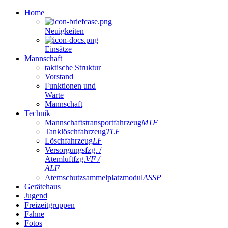
Home
Neuigkeiten
Einsätze
Mannschaft
taktische Struktur
Vorstand
Funktionen und
Warte
Mannschaft
Technik
Mannschaftstransportfahrzeug
MTF
Tanklöschfahrzeug
TLF
Löschfahrzeug
LF
Versorgungsfzg. /
Atemluftfzg.
VF /
ALF
Atemschutzsammelplatzmodul
ASSP
Gerätehaus
Jugend
Freizeitgruppen
Fahne
Fotos