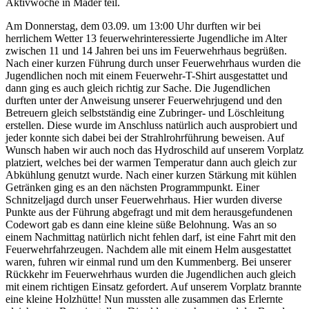
Aktivwoche in Mäder teil.
Am Donnerstag, dem 03.09. um 13:00 Uhr durften wir bei
herrlichem Wetter 13 feuerwehrinteressierte Jugendliche im Alter
zwischen 11 und 14 Jahren bei uns im Feuerwehrhaus begrüßen.
Nach einer kurzen Führung durch unser Feuerwehrhaus wurden die
Jugendlichen noch mit einem Feuerwehr-T-Shirt ausgestattet und
dann ging es auch gleich richtig zur Sache. Die Jugendlichen
durften unter der Anweisung unserer Feuerwehrjugend und den
Betreuern gleich selbstständig eine Zubringer- und Löschleitung
erstellen. Diese wurde im Anschluss natürlich auch ausprobiert und
jeder konnte sich dabei bei der Strahlrohrführung beweisen. Auf
Wunsch haben wir auch noch das Hydroschild auf unserem Vorplatz
platziert, welches bei der warmen Temperatur dann auch gleich zur
Abkühlung genutzt wurde. Nach einer kurzen Stärkung mit kühlen
Getränken ging es an den nächsten Programmpunkt. Einer
Schnitzeljagd durch unser Feuerwehrhaus. Hier wurden diverse
Punkte aus der Führung abgefragt und mit dem herausgefundenen
Codewort gab es dann eine kleine süße Belohnung. Was an so
einem Nachmittag natürlich nicht fehlen darf, ist eine Fahrt mit den
Feuerwehrfahrzeugen. Nachdem alle mit einem Helm ausgestattet
waren, fuhren wir einmal rund um den Kummenberg. Bei unserer
Rückkehr im Feuerwehrhaus wurden die Jugendlichen auch gleich
mit einem richtigen Einsatz gefordert. Auf unserem Vorplatz brannte
eine kleine Holzhütte! Nun mussten alle zusammen das Erlernte